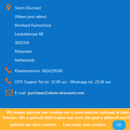
Storm Discount
(Alleen post adres)
Bernhard Ruimschoot
Leopoldstraat 6B
3031SW
Rotterdam
Netherlands
Klantenservice:
0624228249
GPS Support Tel tot: 22:00 uur - Whatsapp tot: 23:45 uur
E-mail:
purchase@storm-discount.com
Wij maken gebruik van cookies om u onze website optimaal te laten
© 2005 - 2021
Copyright Storm-discount.com
beleven. Als u gebruik blijft maken van onze site gaat u akkoord met h
gebruik van deze cookies.
Lees meer over cookies
OK