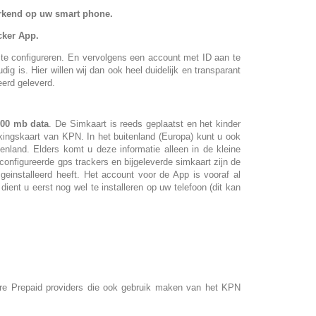
werkend op uw smart phone.
cker App.
 te configureren. En vervolgens een account met ID aan te
g is. Hier willen wij dan ook heel duidelijk en transparant
eerd geleverd.
200 mb data
. De Simkaart is reeds geplaatst en het kinder
kingskaart van KPN. In het buitenland (Europa) kunt u ook
enland. Elders komt u deze informatie alleen in de kleine
configureerde gps trackers en bijgeleverde simkaart zijn de
einstalleerd heeft. Het account voor de App is vooraf al
ient u eerst nog wel te installeren op uw telefoon (dit kan
ndere Prepaid providers die ook gebruik maken van het KPN