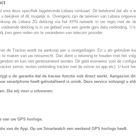
uct
rd voor deze specifiek bijgeleverde Lebara simkaart. Dit betekend dat als u
 bekijken of dit mogelijk is. Overigens zijn de tarieven van Lebara ongeev
 aankoop de Lebara 2G dekking via het KPN netwerk in uw regio met de 
 voldoende dekking is in uw gebied voor een goede gprs data verbinding. U ku
ij zien geen reden om te veranderen van telecom provider.
an de Tracker wordt na aankoop aan u overgedragen. En u als gebruiker kan h
t te maken van uw retourrecht. Dan dient u rekening te houden met het vol
uw eigendom en kan niet geretourneerd worden. Dit geld eveneens voor de config
acker server, testen verbinding tracker met de server en app etc). U kunt h
jgt u de garantie dat de traceer functie ook direct werkt. Aangezien dit 
uw smartphone heeft geïnstalleerd is uniek. Deze service ontvangt u elder
n. Die wij voor u uitvoeren;
tie van uw GPS horloge.
allatie van de App. Op uw Smartwatch een werkend GPS horloge heeft.