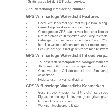
- Gratis acces tot de SE Tracker service.
- Incl. verzending met tracking nummer.
GPS Wifi horloge Waterdicht Features
Goed GPS kinderhorloge. Met talrijke lokalisering fu
Gemakkelijk lokaliseren en controleren.
Geïntegreerde GPS-tracker voor het exact lokalise
Met microfoon en luidspreker voor 2-weg telefonie. Di
Geheugen voor tien telefoonnummers. Voor SOS-signa
Instellen welke telefoonnummers het toestel kunne
Het Gps horloge is niet geschikt om mee te zwemm
GPS Wifi horloge Waterdicht
Inhoud verpa
Touchscreen screenprotector
voorgeïnstalleerd
Er is reeds Gratis een screenprotector geplaatst
Geactiveerde en Geinstalleerde Lebara Simkaart (n
oplaadkabel.
Nederlandse tracker handleiding.
GPS Wifi horloge Waterdicht
Kenmerken
Geschikt voor kinderen vanaf 5, 6 of 7 jaar en oude
Digitaal en analoog display met grote tijdweergave. 
Materiaal: Siliconen band
Werking: Touchscreen, Button