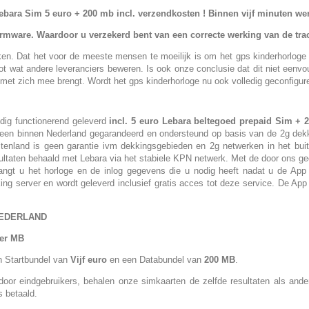
. Lebara Sim 5 euro + 200 mb incl. verzendkosten ! Binnen vijf minuten 
firmware. Waardoor u verzekerd bent van een correcte werking van de tra
eken. Dat het voor de meeste mensen te moeilijk is om het gps kinderhorloge
t wat andere leveranciers beweren. Is ook onze conclusie dat dit niet eenvoudi
n met zich mee brengt. Wordt het gps kinderhorloge nu ook volledig geconfigur
edig functionerend geleverd
incl. 5 euro Lebara beltegoed prepaid Sim + 
lleen binnen Nederland gegarandeerd en ondersteund op basis van de 2g dek
uitenland is geen garantie ivm dekkingsgebieden en 2g netwerken in het buit
esultaten behaald met Lebara via het stabiele KPN netwerk. Met de door ons ge
gt u het horloge en de inlog gegevens die u nodig heeft nadat u de App g
g server en wordt geleverd inclusief gratis acces tot deze service. De App d
NEDERLAND
per MB
en Startbundel van
Vijf euro
en een Databundel van
200 MB
.
s door eindgebruikers, behalen onze simkaarten de zelfde resultaten als a
s betaald.