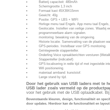
Batterij capaciteit: 480mAh
Schermgrootte 1,3 inch
Formaat kast 45X39X15mm
Gewicht: 40g
Positie: GPS + LBS + WIFI
Horloge menu taal Engels. App menu taal Engels, N
Geolocatie. Instellen van veilige zones. Waarbij een 
programmeerbare alarm signalen.
monitoring: bewaking van de omgeving.
Historie locatie. Samenvatting van de plaatsen waar
GPS-periodes. Instelbaar voor GPS monitoring.
Geïntegreerde stappenteller.
Onderling Voice spraakberichten versturen (Wetalk
Stappenteller (indicatief)
GPS-localisering in reële tijd of met ingestelde inte
Wifi positionering.
materiaal armband: kunststof.
Lange stand by tijd.
Door het gebruik van USB laders met te h
USB lader zoals vermeld op de productpag
voor het gebruik met de USB oplaadkabel. Bij
Bovenstaande kleuren, design, functionaliteit en speci
door updates. Hierdoor kan de functionaliteit en layou