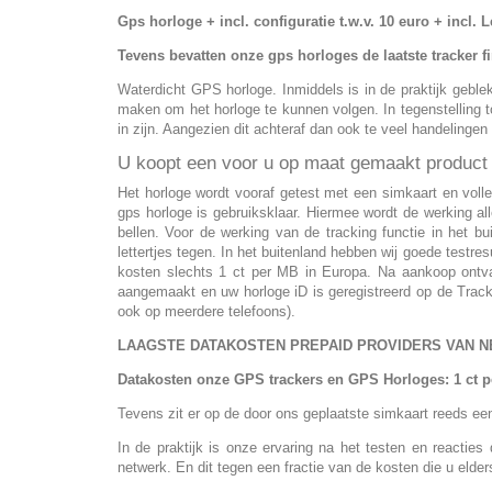
Gps horloge + incl. configuratie t.w.v. 10 euro + incl
Tevens bevatten onze gps horloges de laatste tracker 
Waterdicht GPS horloge. Inmiddels is in de praktijk gebl
maken om het horloge te kunnen volgen. In tegenstelling to
in zijn. Aangezien dit achteraf dan ook te veel handelinge
U koopt een voor u op maat gemaakt product
Het horloge wordt vooraf getest met een simkaart en voll
gps horloge is gebruiksklaar. Hiermee wordt de werking a
bellen. Voor de werking van de tracking functie in het b
lettertjes tegen. In het buitenland hebben wij goede testr
kosten slechts 1 ct per MB in Europa. Na aankoop ontvan
aangemaakt en uw horloge iD is geregistreerd op de Trackin
ook op meerdere telefoons).
LAAGSTE DATAKOSTEN PREPAID PROVIDERS VAN 
Datakosten onze GPS trackers en GPS Horloges: 1 ct 
Tevens zit er op de door ons geplaatste simkaart reeds e
In de praktijk is onze ervaring na het testen en reactie
netwerk. En dit tegen een fractie van de kosten die u elder