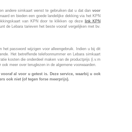
 een andere simkaart wenst te gebruiken dat u dat dan
voor
enaard en bieden een goede landelijke dekking via het KPN
dekkingskaart van KPN door te klikken op deze
link KPN
nt de Lebara tarieven het beste vooraf vergelijken met bv.
et password wijzigen voor alleengebruik. Indien u bij dit
gende. Het betreffende telefoonnummer en Lebara simkaart
uratie kosten die onderdeel maken van de productprijs (i.v.m
ier ook meer over teruglezen in de algemene voorwaarden.
vooraf al voor u getest is. Deze service, waarbij u ook
s ook niet (of tegen forse meerprijs).