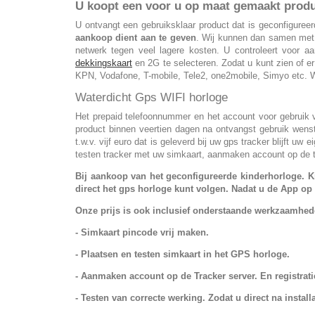
U koopt een voor u op maat gemaakt prod
U ontvangt een gebruiksklaar product dat is geconfiguree
aankoop dient aan te geven
. Wij kunnen dan samen met u
netwerk tegen veel lagere kosten. U controleert voor
dekkingskaart
en 2G te selecteren. Zodat u kunt zien of er
KPN, Vodafone, T-mobile, Tele2, one2mobile, Simyo etc. W
Waterdicht Gps WIFI horloge
Het prepaid telefoonnummer en het account voor gebruik v
product binnen veertien dagen na ontvangst gebruik wens
t.w.v. vijf euro dat is geleverd bij uw gps tracker blijft 
testen tracker met uw simkaart, aanmaken account op de tr
Bij aankoop van het geconfigureerde kinderhorloge. Kri
direct het gps horloge kunt volgen. Nadat u de App op 
Onze prijs is ook inclusief onderstaande werkzaamhede
- Simkaart pincode vrij maken.
- Plaatsen en testen simkaart in het GPS horloge.
- Aanmaken account op de Tracker server. E
n registra
- Testen van correcte werking. Zodat u direct na inst