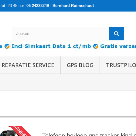
tot: 23:45 uur:
06 24228249 - Bernhard Ruimschoot
 REPARATIE SERVICE
GPS BLOG
TRUSTPIL
AANBIEDING!
Telefoon horloge gps tracker kind 