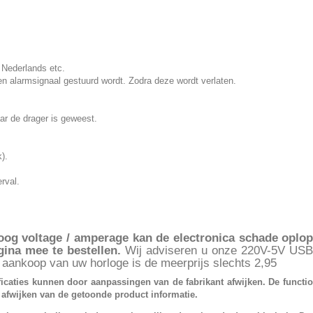
ederlands etc.
alarmsignaal gestuurd wordt. Zodra deze wordt verlaten.
 de drager is geweest.
).
rval.
oog voltage / amperage kan de electronica schade oplop
ina mee te bestellen.
Wij adviseren u onze 220V-5V USB 
 aankoop van uw horloge is de meerprijs slechts 2,95
ficaties kunnen door aanpassingen van de fabrikant afwijken. De functi
t afwijken van de getoonde product informatie.