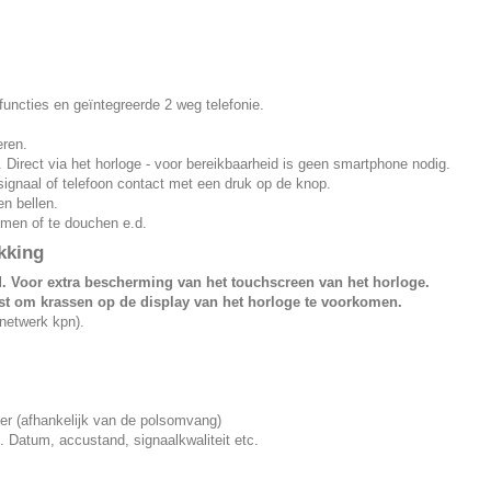
ncties en geïntegreerde 2 weg telefonie.
ren.
rect via het horloge - voor bereikbaarheid is geen smartphone nodig.
al of telefoon contact met een druk op de knop.
n bellen.
en of te douchen e.d.
kking
.
Voor extra bescherming van het touchscreen van het horloge.
 om krassen op de display van het horloge te voorkomen.
etwerk kpn).
r (afhankelijk van de polsomvang)
Datum, accustand, signaalkwaliteit etc.