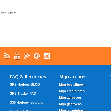
1 van 1 item
FAQ & Recencies
Mijn account
GPS Horloge BLOG
Mijn bestellingen
Mijn creditnota's
GPS Tracker FAQ
Mijn adressen
Q50 Horloge reparatie
Mijn gegevens
Mijn waardebonnen