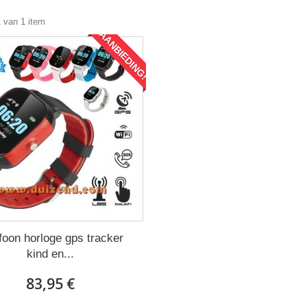
1 van 1 item
AANBIEDING!
foon horloge gps tracker
kind en...
83,95 €