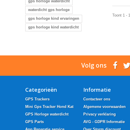
gps horloge waterdicht
waterdicht gps horloge
Toont 1 - 
gps horloge kind ervaringen
gps horloge kind waterdicht
Volg ons
Categorieën
Informatie
GPS Trackers
Contacteer ons
Mini Gps Tracker Hond Kat
Algemene voorwaarden
GPS Horloge waterdicht
Privacy verklaring
GPS Parts
AVG - GDPR Informatie
App Reparatie service
Over Storm discount