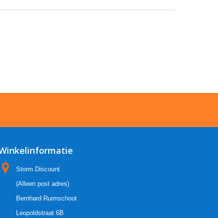
Winkelinformatie
Storm Discount
(Alleen post adres)
Bernhard Ruimschoot
Leopoldstraat 6B